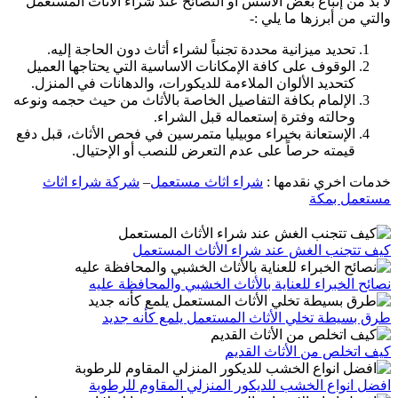
لا بد من إتباع بعض الأسس أو النصائح عند شراء الأثاث المستعمل
والتي من أبرزها ما يلي :-
تحديد ميزانية محددة تجنباً لشراء أثاث دون الحاجة إليه.
الوقوف على كافة الإمكانات الاساسية التي يحتاجها العميل
كتحديد الألوان الملاءمة للديكورات، والدهانات في المنزل.
الإلمام بكافة التفاصيل الخاصة بالأثاث من حيث حجمه ونوعه
وحالته وفترة إستعماله قبل الشراء.
الإستعانة بخبراء موبيليا متمرسين في فحص الأثاث، قبل دفع
قيمته حرصاً على عدم التعرض للنصب أو الإحتيال.
خدمات اخري نقدمها :
شراء اثاث مستعمل
–
شركة شراء اثاث
مستعمل بمكة
كيف تتجنب الغش عند شراء الأثاث المستعمل
نصائح الخبراء للعناية بالأثاث الخشبي والمحافظة عليه
طرق بسيطة تخلي الأثاث المستعمل يلمع كأنه جديد
كيف اتخلص من الأثاث القديم
افضل انواع الخشب للديكور المنزلي المقاوم للرطوبة