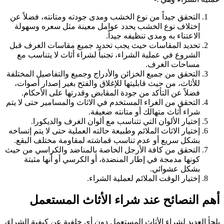
التحقق جيداً من نوع الخشب ومدى جودته ومتانته، فضلاً عن
إختلاف نوع الخشب يحدد عوامل معينة مثل سعره وسهولة
الاعتناء به ومدى تنظيفه جيداً.
تحديد المقاسات حيث يجب تحديد جميع مقاسات الغرف قبل
الشروع في عملية الشراء، تجنباً لشراء أثاث لا يتناسب مع
مساحات الغرف.
التحقق من جميع الخزائن والأدراج وجميع والتفاصيل المختلفة
للأثاث، من حيث قابليتها للإغلاق والفتح بغير إصدار أصوات،
فضلاً عن التأكد من جودة المقابض وقدرتها على الأحكام.
التحقق من الغراء المستخدم في الاثاث والمسامير حتى لا يتم
شراء أثاث متهالك أو متانته ضعيفة.
إختيار الألوان التي تتناسب مع ألوان الغرف والديكورا.
إختيار الاثاث الملائم وطبيعة حالته العملية حتى لا يتم إتساخه
بشكل سريع أو عدم تناسب قماشته لمقاومة مختلف البقع.
التحقق من كافة الأرجل الخاصة بالمناضد والكراسي من حيث
كونها مدمجة في إطار المنضدة، أو الكرسي أو أنها مثبتة
بشكل عشوائي.
إختيار الوقت الملائم لعملية الشراء.
أهم النصائح عند شراء الأثاث المستعمل
يلجأ العديد لشراء الأثاث المستعمل دون أي خلفية عن كيفية الشراء،