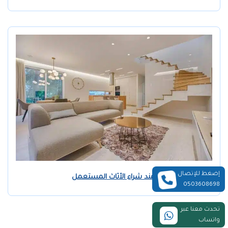
إضغط للإتصال
كيف تتجنب الغش عند شراء الأثاث المستعمل
0503608698
تحدث معنا عبر
واتساب