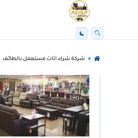
خطي
لى
لمحتوى
بحث
تفعيل
لرئيسي
الوضع
الليلي
عودة
شركة شراء اثاث مستعمل بالطائف
إلى
الصفحة
الرئيسية