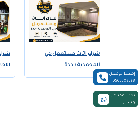
شراء اثاث مستعمل حي
شراء
المحمدية بجدة
الاجا
إضغط للإتصال
0503608698
تحدث معنا عبر
واتساب